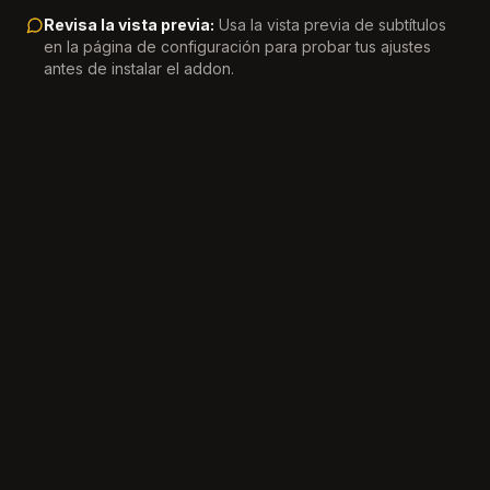
Revisa la vista previa:
Usa la vista previa de subtítulos
en la página de configuración para probar tus ajustes
antes de instalar el addon.
Únete a 11,500+ estudiantes de idiomas usando MultiSub