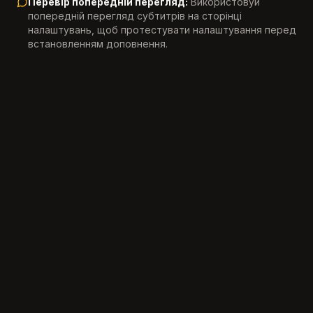
Перевір попередній перегляд:
Використовуй
попередній перегляд субтитрів на сторінці
налаштувань, щоб протестувати налаштування перед
встановленням доповнення.
Приєднайтесь до 11,000+ мовних учнів, які