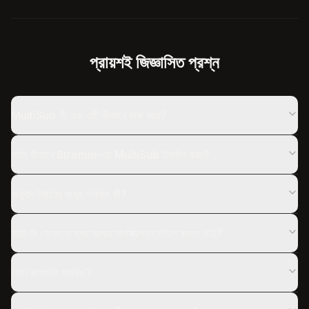
প্রায়শই জিজ্ঞাসিত প্রশ্ন
MultiSub কী এবং এটি কীভাবে কাজ করে?
আমি কীভাবে Stremio-তে MultiSub ইনস্টল করব?
অনুবাদ টায়ারের মধ্যে পার্থক্য কী?
আমি কি যেকোনো সময় আমার সাবস্ক্রিপশন বাতিল করতে পারি?
কোন ভাষাগুলি সমর্থিত?