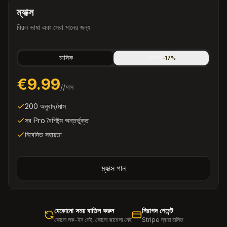
ম্যাক্স
বিরল ভাষা এবং সেরা মানের জন্য
মাসিক
বার্ষিক
-
17
%
€9.99
/
/মাস
200 অনুবাদ/মাস
সব Pro বৈশিষ্ট্য অন্তর্ভুক্ত
নিবেদিত সহায়তা
ম্যাক্স পান
যেকোনো সময় বাতিল করুন
নিরাপদ পেমেন্ট
কোনো লক-ইন নেই, কোনো ঝামেলা নেই
Stripe দ্বারা চালিত