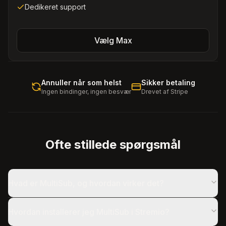
Dedikeret support
Vælg Max
Annuller når som helst
Sikker betaling
Ingen bindinger, ingen besvær
Drevet af Stripe
Ofte stillede spørgsmål
Hvad er MultiSub, og hvordan virker det?
Hvordan installerer jeg MultiSub i Stremio?