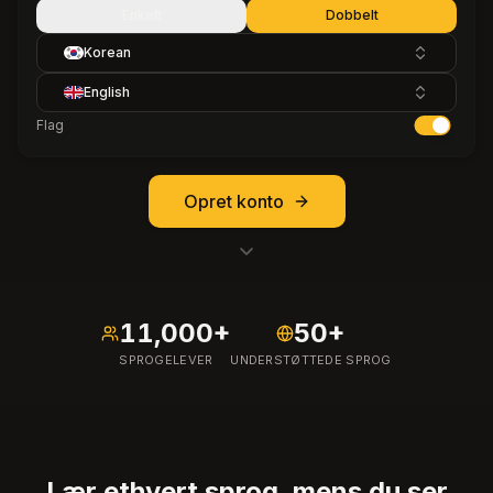
Enkelt
Dobbelt
Korean
English
Flag
Opret konto
11,000+
50+
SPROGELEVER
UNDERSTØTTEDE SPROG
Lær ethvert sprog, mens du ser