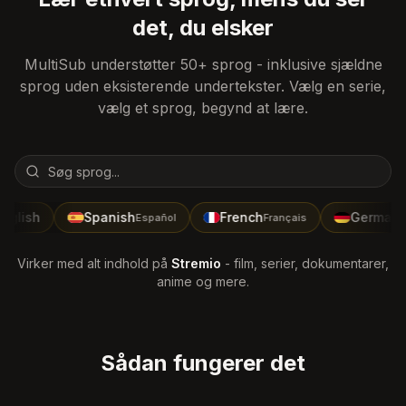
det, du elsker
MultiSub understøtter 50+ sprog - inklusive sjældne
sprog uden eksisterende undertekster. Vælg en serie,
vælg et sprog, begynd at lære.
nglish
Spanish
French
German
Español
Français
D
Virker med alt indhold på
Stremio
- film, serier, dokumentarer,
anime og mere.
Sådan fungerer det