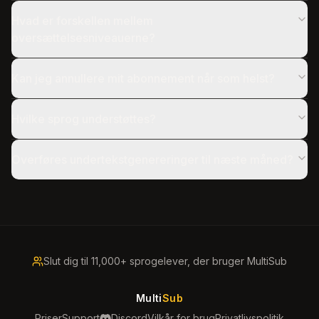
Hvad er forskellen mellem
oversættelsesniveauerne?
Kan jeg annullere mit abonnement når som helst?
Hvilke sprog understøttes?
Overføres undertekstgenereringer til næste måned?
Slut dig til 11,000+ sprogelever, der bruger MultiSub
Multi
Sub
Priser
Support
Discord
Vilkår for brug
Privatlivspolitik