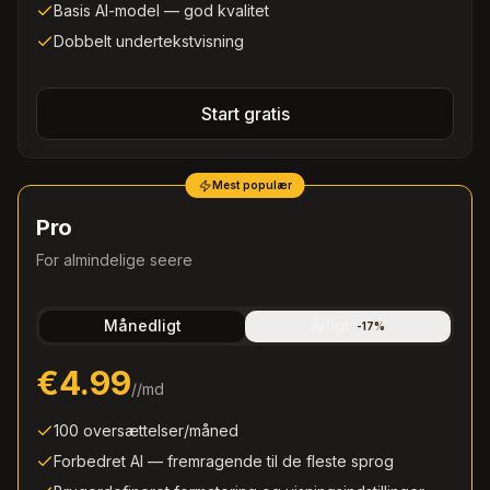
Basis AI-model — god kvalitet
Dobbelt undertekstvisning
Start gratis
Mest populær
Pro
For almindelige seere
Månedligt
Årligt
-
17
%
€4.99
/
/md
100 oversættelser/måned
Forbedret AI — fremragende til de fleste sprog