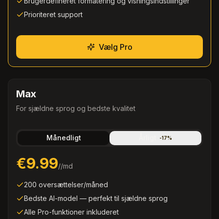
Brugerdefineret formatering og visningsindstillinger
Prioriteret support
Vælg Pro
Max
For sjældne sprog og bedste kvalitet
Månedligt
Årligt
-
17
%
€9.99
/
/md
200 oversættelser/måned
Bedste AI-model — perfekt til sjældne sprog
Alle Pro-funktioner inkluderet