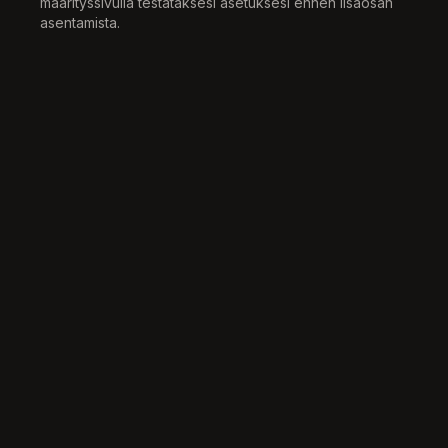
määrityssivulla testataksesi asetuksesi ennen lisäosan
asentamista.
Liity 11,000+ kielenopiskelijaan jotka käyttävät MultiSubia
Multi
Sub
Hinnoittelu
Tuki
Discord
Käyttöehdot
Tietosuojakäytäntö
© 2026 MultiSub. Kaikki oikeudet pidätetään.