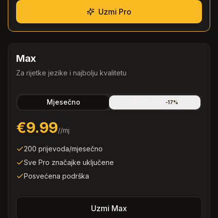
Uzmi Pro
Max
Za rijetke jezike i najbolju kvalitetu
Mjesečno
Godišnje
-
17
%
€9.99
/
/mj
200 prijevoda/mjesečno
Sve Pro značajke uključene
Posvećena podrška
Uzmi Max