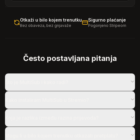
Otkaži u bilo kojem trenutku
Sigurno plaćanje
Bez obaveza, bez gnjavaže
Pogonjeno Stripeom
Često postavljana pitanja
Što je MultiSub i kako radi?
Kako instaliram MultiSub u Stremio?
Koja je razlika između razina prijevoda?
Mogu li u bilo kojem trenutku otkazati pretplatu?