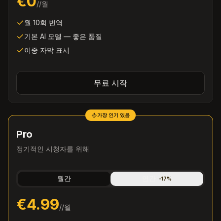
€0
/
/월
월 10회 번역
기본 AI 모델 — 좋은 품질
이중 자막 표시
무료 시작
가장 인기 있음
Pro
정기적인 시청자를 위해
월간
연간
-
17
%
€4.99
/
/월