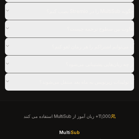
چگونه MultiSub را در Stremio نصب کنم؟
تفاوت بین سطوح ترجمه چیست؟
آیا می‌توانم اشتراکم را هر زمان لغو کنم؟
از چه زبان‌هایی پشتیبانی می‌شود؟
آیا تولیدات زیرنویس به ماه بعد منتقل می‌شوند؟
11,000+ زبان آموز از MultiSub استفاده می کنند
Multi
Sub