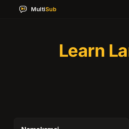
Multi
Sub
Learn L