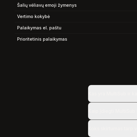
Šalių vėliavų emoji žymenys
Vertimo kokybė
Palaikymas el. paštu
Prioritetinis palaikymas
Kas yra MultiSub ir ka
Kaip įdiegti MultiSub
Koks skirtumas tarp v