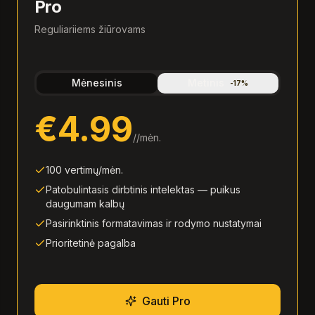
Pro
Reguliariiems žiūrovams
Mėnesinis
Metinis
-
17
%
€4.99
/
/mėn.
100 vertimų/mėn.
Patobulintasis dirbtinis intelektas — puikus
daugumam kalbų
Pasirinktinis formatavimas ir rodymo nustatymai
Prioritetinė pagalba
Gauti Pro