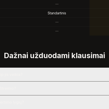
Standartinis
Dažnai užduodami klausimai
ip jis veikia?
 Stremio?
ertimo lygių?