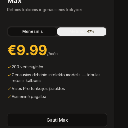
Max
Retoms kalboms ir geriausiems kokybei
Mėnesinis
Metinis
-
17
%
€9.99
/
/mėn.
200 vertimų/mėn.
Geriausias dirbtinio intelekto modelis — tobulas
retoms kalboms
Visos Pro funkcijos įtrauktos
Asmeninė pagalba
Gauti Max