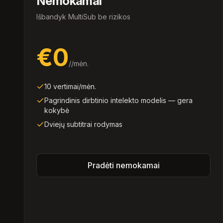
Nemokamai
Išbandyk MultiSub be rizikos
€0
/
/mėn.
10 vertimai/mėn.
Pagrindinis dirbtinio intelekto modelis — gera
kokybė
Dviejų subtitrai rodymas
Pradėti nemokamai