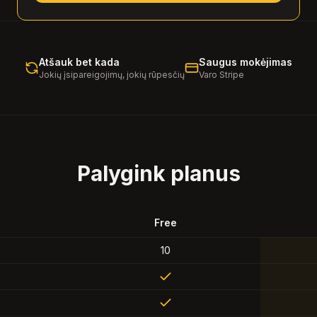
Atšauk bet kada
Saugus mokėjimas
Jokių įsipareigojimų, jokių rūpesčių
Varo Stripe
Palygink planus
Free
10