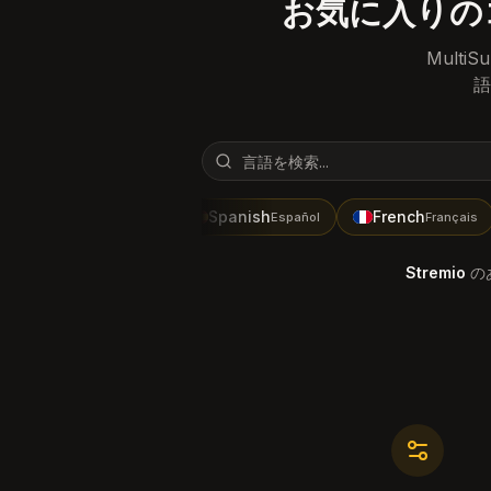
お気に入りの
Mult
語
English
Spanish
French
Español
Français
Stremio
の