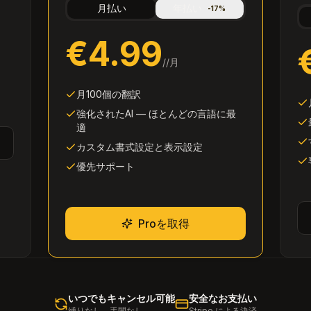
月払い
年払い
-
17
%
€4.99
/
/月
月100個の翻訳
強化されたAI — ほとんどの言語に最
適
カスタム書式設定と表示設定
優先サポート
Proを取得
いつでもキャンセル可能
安全なお支払い
縛りなし、手間なし
Stripe による決済