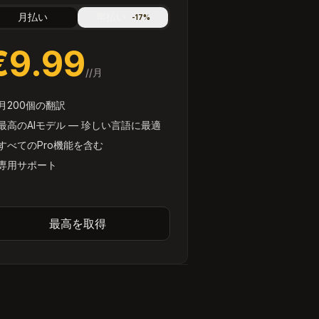
月払い
年払い
-
17
%
€9.99
/
/月
月200個の翻訳
最高のAIモデル — 珍しい言語に最適
すべてのPro機能を含む
専用サポート
最高を取得