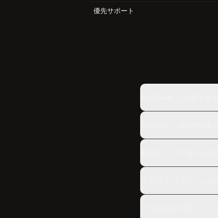
優先サポート
MultiSub とは何
Stremio に Mult
翻訳ティアの違いは何
サブスクリプションは
どの言語に対応してい