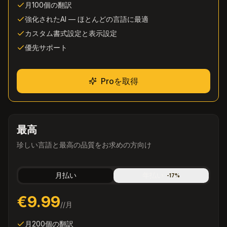
月100個の翻訳
強化されたAI — ほとんどの言語に最適
カスタム書式設定と表示設定
優先サポート
Proを取得
最高
珍しい言語と最高の品質をお求めの方向け
月払い
年払い
-
17
%
€9.99
/
/月
月200個の翻訳