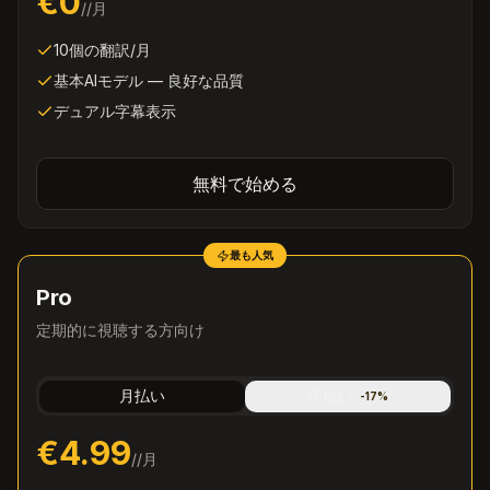
€0
/
/月
10個の翻訳/月
基本AIモデル — 良好な品質
デュアル字幕表示
無料で始める
最も人気
Pro
定期的に視聴する方向け
月払い
年払い
-
17
%
€4.99
/
/月