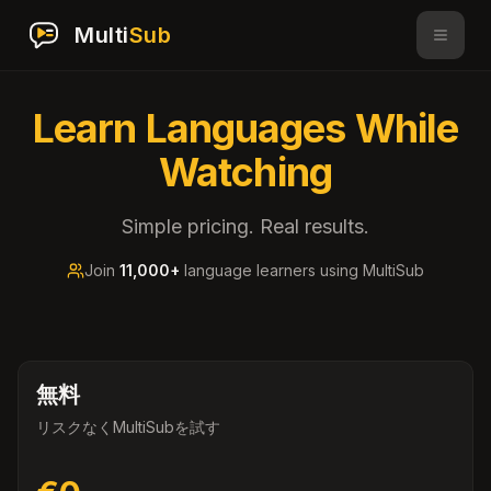
Multi
Sub
Learn Languages While
Watching
Simple pricing. Real results.
Join
11,000+
language learners using MultiSub
無料
リスクなくMultiSubを試す