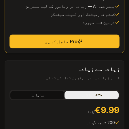
بہتر شدہ AI — زیادہ تر زبانوں کے لیے بہترین
کسٹم فارمیٹنگ اور ڈسپلے سیٹنگز
ترجیح شدہ سپورٹ
Pro حاصل کریں
زیادہ سے زیادہ
نادر زبانوں اور بہترین کوالٹی کے لیے
سالانہ
ماہانہ
-
17
%
€9.99
/
/ماہ
200 ترجمے/ماہ