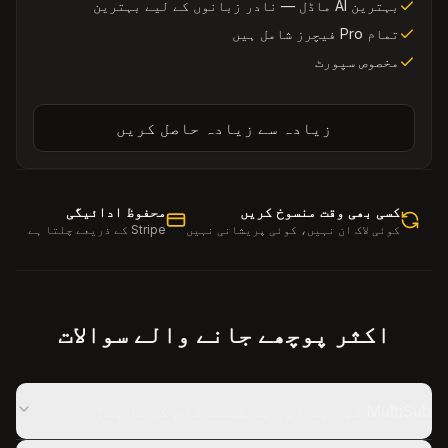
بہترین AI ماڈل — نادر زبانوں کے لیے بہترین
تمام Pro فیچرز شامل ہیں
مخصوص سپورٹ
زیادہ سے زیادہ حاصل کریں
کسی بھی وقت منسوخ کریں
محفوظ ادائیگی
کوئی لاک ان نہیں، کوئی پریشانی نہیں
Stripe کے ذریعے چلتا ہے
اکثر پوچھے جانے والے سوالات
MultiSub کیا ہے اور یہ کیسے کام کرتا ہے؟