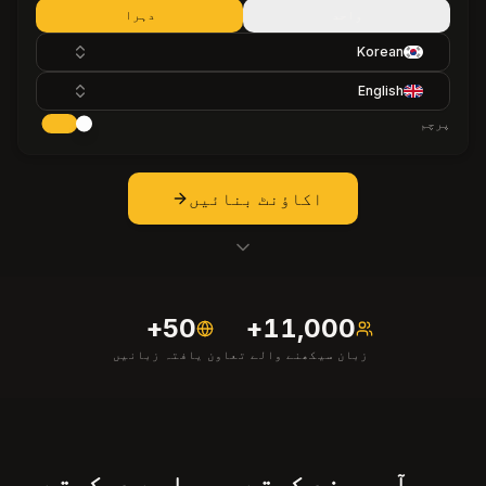
واحد
دہرا
Korean
English
پرچم
اکاؤنٹ بنائیں
50+
11,000+
زبان سیکھنے والے
تعاون یافتہ زبانیں
جو آپ پسند کرتے ہیں اسے دیکھتے