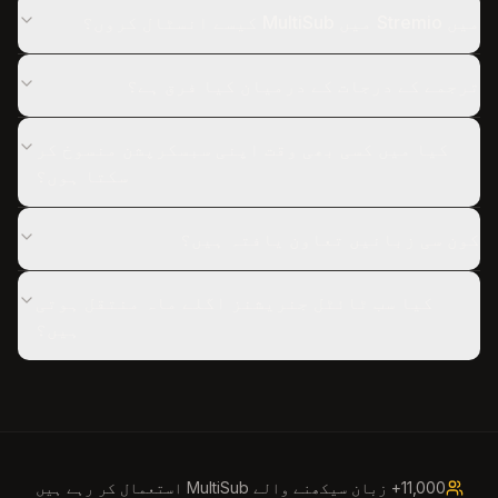
میں Stremio میں MultiSub کیسے انسٹال کروں؟
ترجمے کے درجات کے درمیان کیا فرق ہے؟
کیا میں کسی بھی وقت اپنی سبسکرپشن منسوخ کر
سکتا ہوں؟
کون سی زبانیں تعاون یافتہ ہیں؟
کیا سب ٹائٹل جنریشنز اگلے ماہ منتقل ہوتی
ہیں؟
11,000+ زبان سیکھنے والے MultiSub استعمال کر رہے ہیں