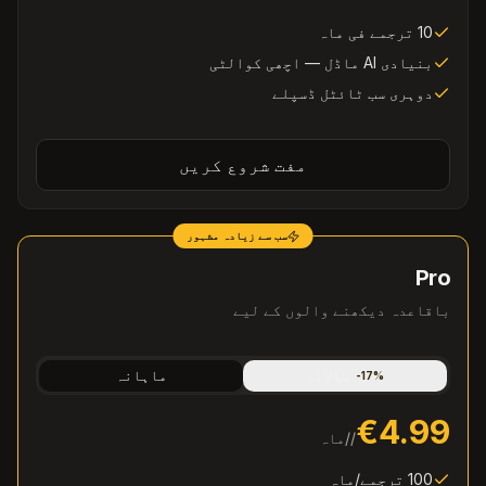
10 ترجمے فی ماہ
بنیادی AI ماڈل — اچھی کوالٹی
دوہری سب ٹائٹل ڈسپلے
مفت شروع کریں
سب سے زیادہ مشہور
Pro
باقاعدہ دیکھنے والوں کے لیے
سالانہ
ماہانہ
-
17
%
€4.99
/
/ماہ
100 ترجمے/ماہ