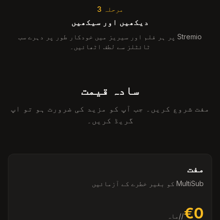
مرحلہ 3
دیکھیں اور سیکھیں
Stremio پر ہر فلم اور سیریز میں خودکار طور پر دہرے سب
ٹائٹلز سے لطف اٹھائیں۔
سادہ قیمت
مفت شروع کریں۔ جب آپ کو مزید کی ضرورت ہو تو اپ
گریڈ کریں۔
مفت
MultiSub کو بغیر خطرے کے آزمائیں
€0
/
/ماہ