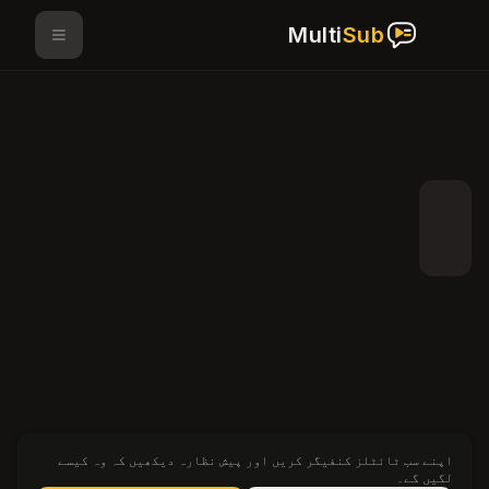
Multi
Sub
اپنے سب ٹائٹلز کنفیگر کریں اور پیش نظارہ دیکھیں کہ وہ کیسے
لگیں گے۔