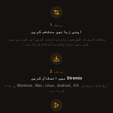
مرحلہ 1
اپنی زبانیں منتخب کریں
منتخب کریں کہ کون سی زبان سے ترجمہ کریں اور کون سی میں۔
کسی بھی امتزاج کے ساتھ کام کرتا ہے۔
مرحلہ 2
Stremio میں انسٹال کریں
ایک کلک انسٹال۔ Windows، Mac، Linux، Android، iOS پر کام
کرتا ہے۔