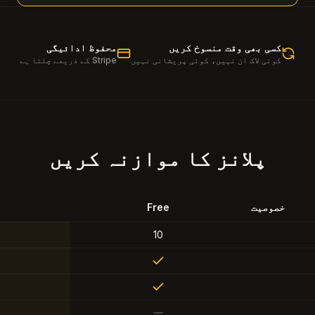
کسی بھی وقت منسوخ کریں
محفوظ ادائیگی
کوئی لاک ان نہیں، کوئی پریشانی نہیں
Stripe کے ذریعے چلتا ہے
پلانز کا موازنہ کریں
خصوصیت
Free
10