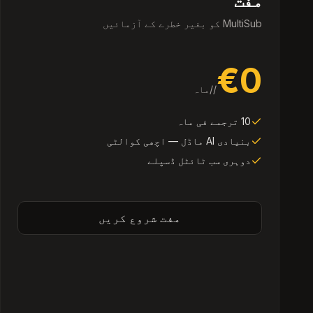
مفت
MultiSub کو بغیر خطرے کے آزمائیں
€0
/
/ماہ
10 ترجمے فی ماہ
بنیادی AI ماڈل — اچھی کوالٹی
دوہری سب ٹائٹل ڈسپلے
مفت شروع کریں