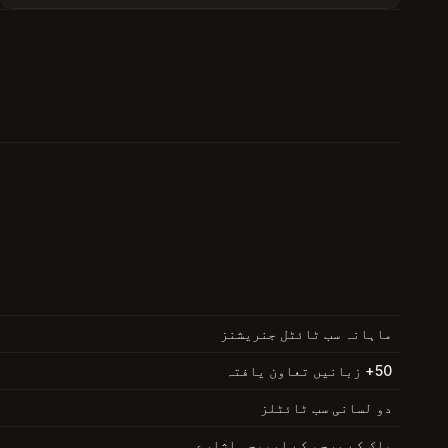
ماہانہ سب ٹائٹل جنریشنز
50+ زبانیں تعاون یافتہ
دو لسانی سب ٹائٹلز
ملک کے پرچم کے ایموجی اشارے