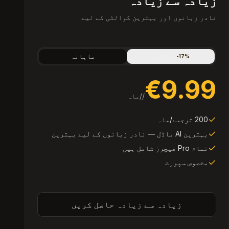
زیادہ سے زیادہ
نادر زبانوں اور بہترین کوالٹی کے لیے
سالانہ
ماہانہ
-
17
%
€9.99
/
/ماہ
200 ترجمے/ماہ
بہترین AI ماڈل — نادر زبانوں کے لیے بہترین
تمام Pro فیچرز شامل ہیں
مخصوص سپورٹ
زیادہ سے زیادہ حاصل کریں