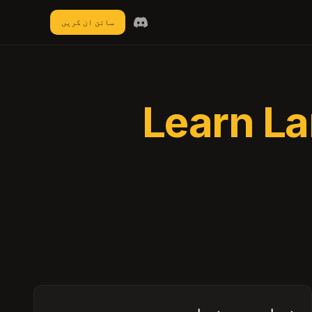
سائن ان کریں
Learn L