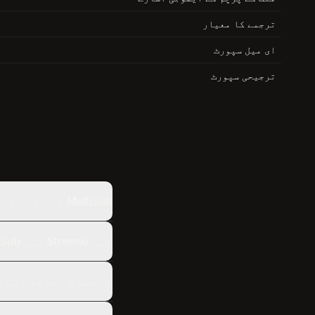
ترجمے کا معیار
ای میل سپورٹ
ترجیحی سپورٹ
MultiSub کیا ہے اور یہ کیسے کام کرتا ہے؟
میں Stremio میں MultiSub کیسے انسٹال کروں؟
ترجمے کے درجات کے د