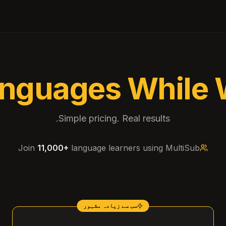
anguages While 
Simple pricing. Real results.
Join
11,000+
language learners using MultiSub
سب سے زیادہ مشہور