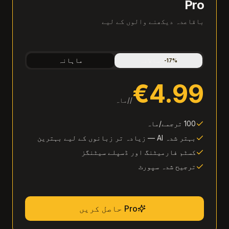
Pro
باقاعدہ دیکھنے والوں کے لیے
سالانہ
ماہانہ
-
17
%
€4.99
/
/ماہ
100 ترجمے/ماہ
بہتر شدہ AI — زیادہ تر زبانوں کے لیے بہترین
کسٹم فارمیٹنگ اور ڈسپلے سیٹنگز
ترجیح شدہ سپورٹ
Pro حاصل کریں